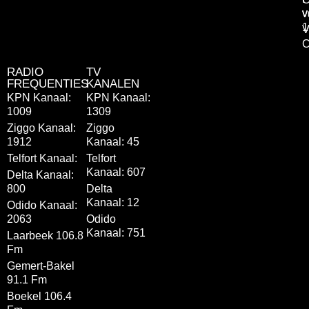
v
v
1
V
C
RADIO
TV
FREQUENTIES
KANALEN
KPN Kanaal:
KPN Kanaal:
1009
1309
Ziggo Kanaal:
Ziggo
1912
Kanaal: 45
Telfort Kanaal:
Telfort
Kanaal: 607
Delta Kanaal:
800
Delta
Kanaal: 12
Odido Kanaal:
2063
Odido
Kanaal: 751
Laarbeek 106.8
Fm
Gemert-Bakel
91.1 Fm
Boekel 106.4