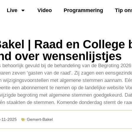
Live
Video
Programmering
Tip on
kel | Raad en College 
nd over wensenlijstjes
 behoorlijk gevuld bij de behandeling van de Begroting 2026
aren zeven ‘gasten van de raad’. Zij zagen een eensgezin
n wijzigingsvoorstellen met algemene stemmen aannam. E
nte een abonnement te nemen op de landelijke website Voo
wijzigde begroting met algemene stemmen goedgekeurd. Dat
j één staakten de stemmen. Komende donderdag stemt de raa
-11-2025
Gemert-Bakel