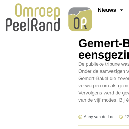
Nieuws
Gemert-Ba
eensgezi
De publieke tribune was
Onder de aanwezigen w
Gemert-Bakel die zeve
verworpen om als gemee
Vervolgens werd de ge
van de vijf moties. Bi
Anny van de Loo
22