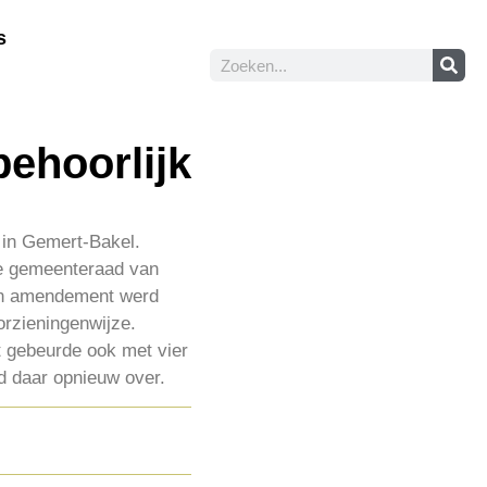
s
behoorlijk
 in Gemert-Bakel.
de gemeenteraad van
én amendement werd
rzieningenwijze.
 gebeurde ook met vier
d daar opnieuw over.