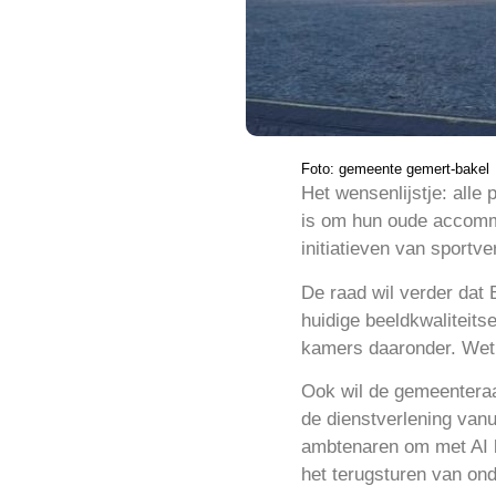
Foto: gemeente gemert-bakel
Het wensenlijstje: alle
is om hun oude accommo
initiatieven van sportve
De raad wil verder dat
huidige beeldkwaliteit
kamers daaronder. Wet
Ook wil de gemeenteraa
de dienstverlening vanu
ambtenaren om met AI b
het terugsturen van ond