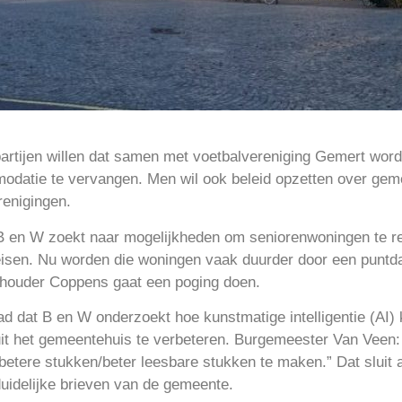
 partijen willen dat samen met voetbalvereniging Gemert wor
datie te vervangen. Men wil ook beleid opzetten over gemee
renigingen.
 B en W zoekt naar mogelijkheden om seniorenwoningen te re
seisen. Nu worden die woningen vaak duurder door een punt
houder Coppens gaat een poging doen.
d dat B en W onderzoekt hoe kunstmatige intelligentie (AI)
it het gemeentehuis te verbeteren. Burgemeester Van Veen: “
etere stukken/beter leesbare stukken te maken.” Dat sluit a
uidelijke brieven van de gemeente.