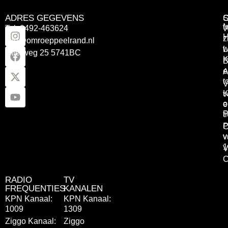
ADRES GEGEVENS
Tel: 0492-463624
W
z
info@omroeppeelrand.nl
w
L
Otterweg 25 5741BC
K
B
e
A
t
V
K
v
o
e
P
t
P
C
v
v
1
V
C
RADIO
TV
FREQUENTIES
KANALEN
KPN Kanaal:
KPN Kanaal:
1009
1309
Ziggo Kanaal:
Ziggo