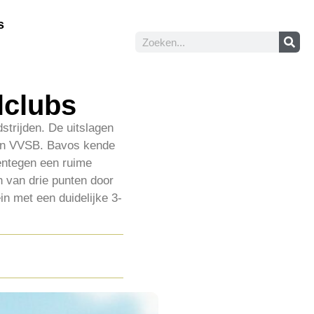
s
lclubs
strijden. De uitslagen
gen VVSB. Bavos kende
entegen een ruime
h van drie punten door
in met een duidelijke 3-