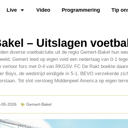
Live
Video
Programmering
Tip on
akel – Uitslagen voetba
den diverse voetbalclubs uit de regio Gemert-Bakel hun wed
eeld. Gemert leed op eigen veld een nederlaag van 0-1 te
n verloor fors met 0-4 van RKGSV. FC De Rakt boekte daar
er Boys, de wedstrijd eindigde in 5-1. BEVO verzekerde zic
rslaan. Tot slot versloeg Middenpeel America op eigen terre
-05-2026
Gemert-Bakel