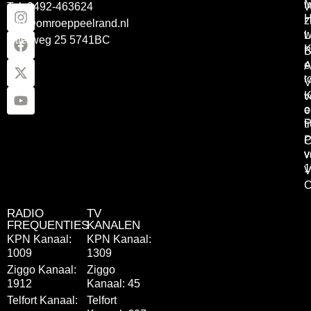
Tel: 0492-463624
W
z
info@omroeppeelrand.nl
w
L
Otterweg 25 5741BC
K
B
e
A
t
V
K
v
o
e
P
t
P
C
v
v
1
V
C
RADIO
TV
FREQUENTIES
KANALEN
KPN Kanaal:
KPN Kanaal:
1009
1309
Ziggo Kanaal:
Ziggo
1912
Kanaal: 45
Telfort Kanaal:
Telfort