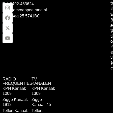
Tel: 0492-463624
W
z
info@omroeppeelrand.nl
w
L
Otterweg 25 5741BC
K
B
e
A
t
V
K
v
o
e
P
t
P
C
v
v
1
V
C
RADIO
TV
FREQUENTIES
KANALEN
KPN Kanaal:
KPN Kanaal:
1009
1309
Ziggo Kanaal:
Ziggo
1912
Kanaal: 45
Telfort Kanaal:
Telfort