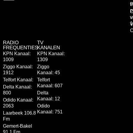
P
t
P
C
v
v
1
V
C
RADIO
TV
FREQUENTIES
KANALEN
KPN Kanaal:
KPN Kanaal:
1009
1309
Ziggo Kanaal:
Ziggo
1912
Kanaal: 45
Telfort Kanaal:
Telfort
Kanaal: 607
Delta Kanaal:
800
Delta
Kanaal: 12
Odido Kanaal:
2063
Odido
Kanaal: 751
Laarbeek 106.8
Fm
Gemert-Bakel
91.1 Fm