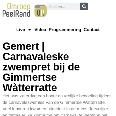
Live
Video
Programmering
Contact
Gemert |
Carnavaleske
zwempret bij de
Gimmertse
Wàtterratte
Het was zaterdag een bonte en vrolijke bedoeling tijdens
de carnavalszwemles van de Gimmertse Wàtterratte.
Veel kinderen kwamen uitgedost in de meest kleurrijke
en fantasierijke kostuums om carnaval te vieren in het