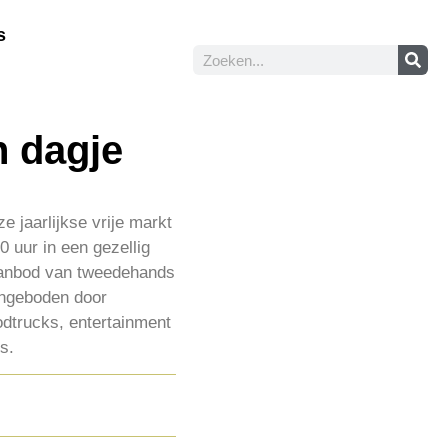
s
n dagje
e jaarlijkse vrije markt
 uur in een gezellig
aanbod van tweedehands
angeboden door
odtrucks, entertainment
s.