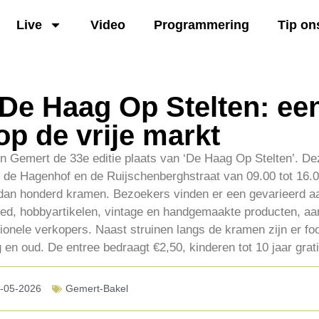
Live
Video
Programmering
Tip on
 De Haag Op Stelten: ee
op de vrije markt
in Gemert de 33e editie plaats van ‘De Haag Op Stelten’. Dez
 de Hagenhof en de Ruijschenberghstraat van 09.00 tot 16.00
 dan honderd kramen. Bezoekers vinden er een gevarieerd 
goed, hobbyartikelen, vintage en handgemaakte producten, a
sionele verkopers. Naast struinen langs de kramen zijn er fo
g en oud. De entree bedraagt €2,50, kinderen tot 10 jaar grati
-05-2026
Gemert-Bakel