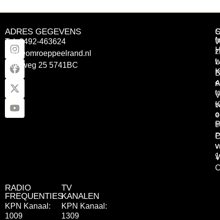
ADRES GEGEVENS
Tel: 0492-463624
W
z
info@omroeppeelrand.nl
w
L
Otterweg 25 5741BC
K
B
e
A
t
V
K
v
o
e
P
t
P
C
v
v
1
V
C
RADIO
TV
FREQUENTIES
KANALEN
KPN Kanaal:
KPN Kanaal:
1009
1309