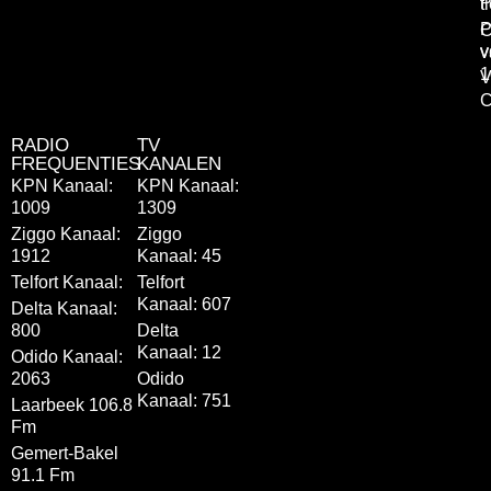
P
t
P
C
v
v
1
V
C
RADIO
TV
FREQUENTIES
KANALEN
KPN Kanaal:
KPN Kanaal:
1009
1309
Ziggo Kanaal:
Ziggo
1912
Kanaal: 45
Telfort Kanaal:
Telfort
Kanaal: 607
Delta Kanaal:
800
Delta
Kanaal: 12
Odido Kanaal:
2063
Odido
Kanaal: 751
Laarbeek 106.8
Fm
Gemert-Bakel
91.1 Fm