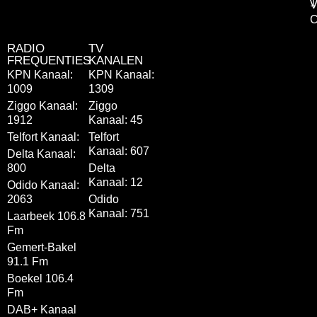
1
V
C
RADIO
TV
FREQUENTIES
KANALEN
KPN Kanaal:
KPN Kanaal:
1009
1309
Ziggo Kanaal:
Ziggo
1912
Kanaal: 45
Telfort Kanaal:
Telfort
Kanaal: 607
Delta Kanaal:
800
Delta
Kanaal: 12
Odido Kanaal:
2063
Odido
Kanaal: 751
Laarbeek 106.8
Fm
Gemert-Bakel
91.1 Fm
Boekel 106.4
Fm
DAB+ Kanaal