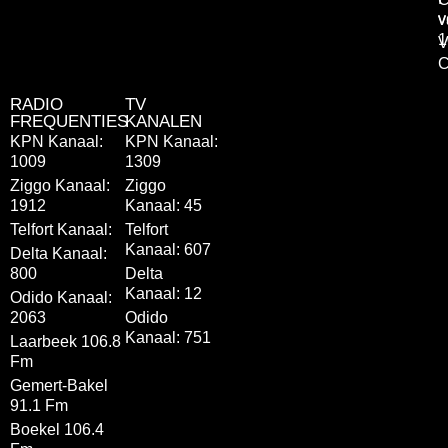
v
v
1
V
C
RADIO
TV
FREQUENTIES
KANALEN
KPN Kanaal:
KPN Kanaal:
1009
1309
Ziggo Kanaal:
Ziggo
1912
Kanaal: 45
Telfort Kanaal:
Telfort
Kanaal: 607
Delta Kanaal:
800
Delta
Kanaal: 12
Odido Kanaal:
2063
Odido
Kanaal: 751
Laarbeek 106.8
Fm
Gemert-Bakel
91.1 Fm
Boekel 106.4