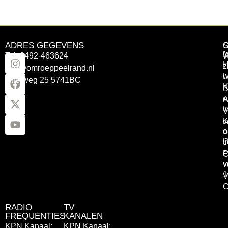
ADRES GEGEVENS
Tel: 0492-463624
W
z
info@omroeppeelrand.nl
w
L
Otterweg 25 5741BC
K
B
e
A
t
V
K
v
o
e
P
t
P
C
v
v
1
V
C
RADIO
TV
FREQUENTIES
KANALEN
KPN Kanaal:
KPN Kanaal: