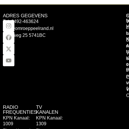
ADRES GEGEVENS
Tel: 0492-463624
W
z
info@omroeppeelrand.nl
w
L
Otterweg 25 5741BC
K
B
e
A
t
V
K
v
o
e
P
t
P
C
v
v
1
V
C
RADIO
TV
FREQUENTIES
KANALEN
KPN Kanaal:
KPN Kanaal:
1009
1309