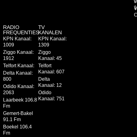
v
v
1
V
C
RADIO
TV
FREQUENTIES
KANALEN
KPN Kanaal:
KPN Kanaal:
1009
1309
Ziggo Kanaal:
Ziggo
1912
Kanaal: 45
Telfort Kanaal:
Telfort
Kanaal: 607
Delta Kanaal:
800
Delta
Kanaal: 12
Odido Kanaal:
2063
Odido
Kanaal: 751
Laarbeek 106.8
Fm
Gemert-Bakel
91.1 Fm
Boekel 106.4
Fm