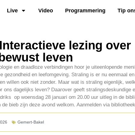
Live
Video
Programmering
Tip on
Interactieve lezing over
sbewust leven
nologie en draadloze verbindingen hoor je uiteenlopende men
 je gezondheid en leefomgeving. Straling is er nu eenmaal en
n willen ook niet zonder. Maar wat is straling eigenlijk, wel
r ons dagelijks leven? Daarover geeft stralingsdeskundige e
riks op woensdag 28 januari om 20.00 uur uitleg in de bibl
n de bieb zijn deze avond welkom. Aanmelden via bibliothee
2026
Gemert-Bakel