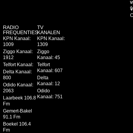
v
v
1
V
C
RADIO
TV
FREQUENTIES
KANALEN
KPN Kanaal:
KPN Kanaal:
1009
1309
Ziggo Kanaal:
Ziggo
1912
Kanaal: 45
Telfort Kanaal:
Telfort
Kanaal: 607
Delta Kanaal:
800
Delta
Kanaal: 12
Odido Kanaal:
2063
Odido
Kanaal: 751
Laarbeek 106.8
Fm
Gemert-Bakel
91.1 Fm
Boekel 106.4
Fm