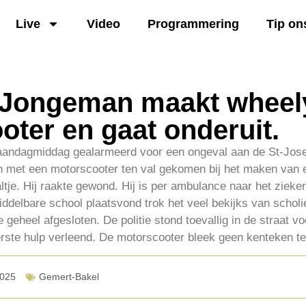
Live
Video
Programmering
Tip on
 Jongeman maakt wheel
ter en gaat onderuit.
aandagmiddag gealarmeerd voor een ongeval aan de St-Jose
met een motorscooter ten val gekomen bij het maken van ee
altje. Hij raakte gewond. Hij is per ambulance naar het ziek
iddelbare school plaatsvond trok het veel bekijks van schol
 geheel afgesloten. De politie stond toevallig in de straat v
erste hulp verleend. De motorscooter bleek geen kenteken t
2025
Gemert-Bakel