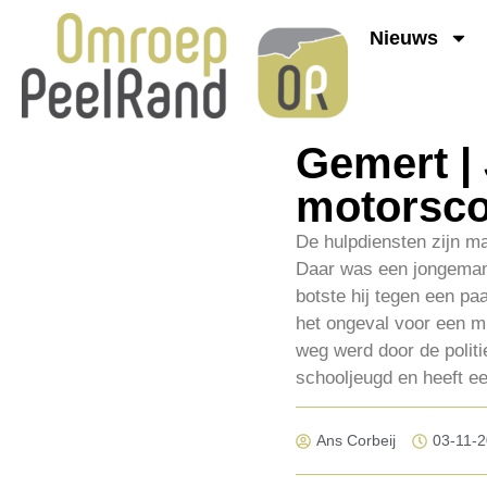
Nieuws
Gemert |
motorscoo
De hulpdiensten zijn m
Daar was een jongeman 
botste hij tegen een pa
het ongeval voor een m
weg werd door de politie
schooljeugd en heeft e
Ans Corbeij
03-11-