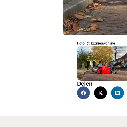
Foto: @112nieuwonline
Delen