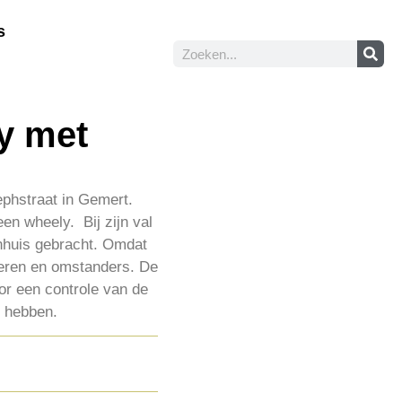
s
y met
phstraat in Gemert.
n wheely. Bij zijn val
enhuis gebracht. Omdat
ieren en omstanders. De
oor een controle van de
e hebben.