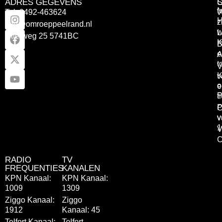
ADRES GEGEVENS
Tel: 0492-463624
W
z
info@omroeppeelrand.nl
w
L
Otterweg 25 5741BC
K
B
e
A
t
V
K
v
o
e
P
t
P
C
v
v
1
V
C
RADIO
TV
FREQUENTIES
KANALEN
KPN Kanaal:
KPN Kanaal:
1009
1309
Ziggo Kanaal:
Ziggo
1912
Kanaal: 45
Telfort Kanaal:
Telfort