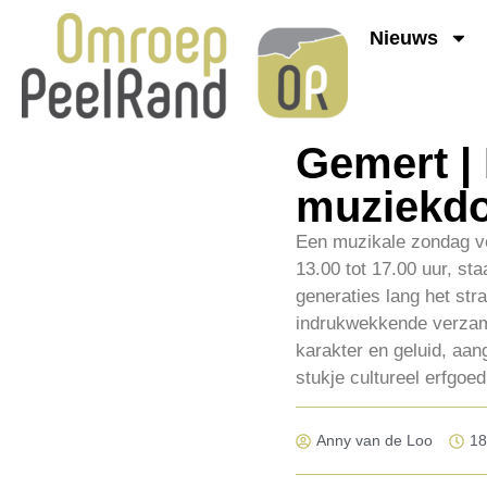
Nieuws
Gemert |
muziekd
Een muzikale zondag vo
13.00 tot 17.00 uur, st
generaties lang het str
indrukwekkende verzame
karakter en geluid, aa
stukje cultureel erfgoed
Anny van de Loo
18