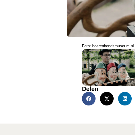
Foto: boerenbondsmuseum.nl
Delen