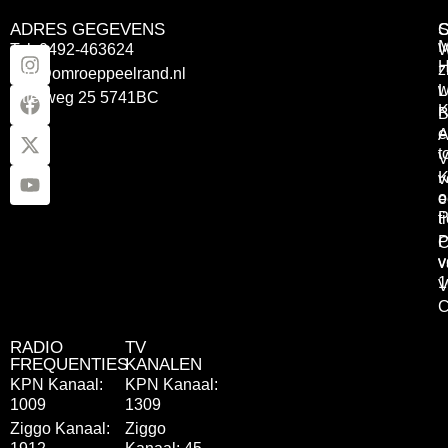
ADRES GEGEVENS
Tel: 0492-463624
W
z
info@omroeppeelrand.nl
w
L
Otterweg 25 5741BC
K
B
e
A
t
V
K
v
o
e
P
t
P
C
v
v
1
V
C
RADIO
TV
FREQUENTIES
KANALEN
KPN Kanaal:
KPN Kanaal:
1009
1309
Ziggo Kanaal:
Ziggo