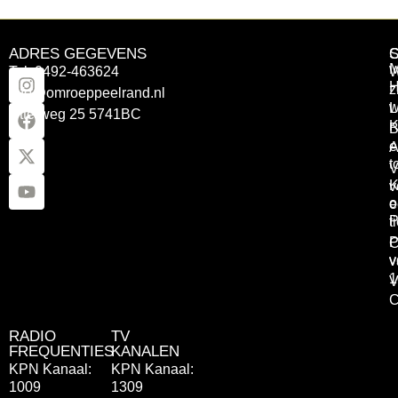
ADRES GEGEVENS
Tel: 0492-463624
W
z
info@omroeppeelrand.nl
w
L
Otterweg 25 5741BC
K
B
e
A
t
V
K
v
o
e
P
t
P
C
v
v
1
V
C
RADIO
TV
FREQUENTIES
KANALEN
KPN Kanaal:
KPN Kanaal:
1009
1309