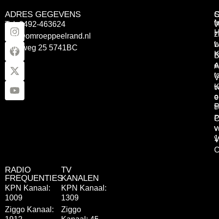
ADRES GEGEVENS
Tel: 0492-463624
W
z
info@omroeppeelrand.nl
w
L
Otterweg 25 5741BC
K
B
e
A
t
V
K
v
o
e
P
t
P
C
v
v
1
V
C
RADIO
TV
FREQUENTIES
KANALEN
KPN Kanaal:
KPN Kanaal:
1009
1309
Ziggo Kanaal:
Ziggo