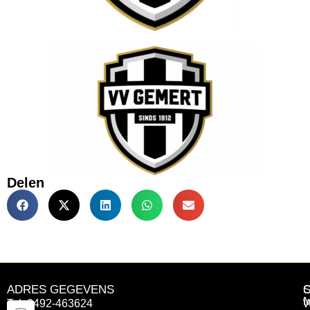
Delen
ADRES GEGEVENS
Tel: 0492-463624
W