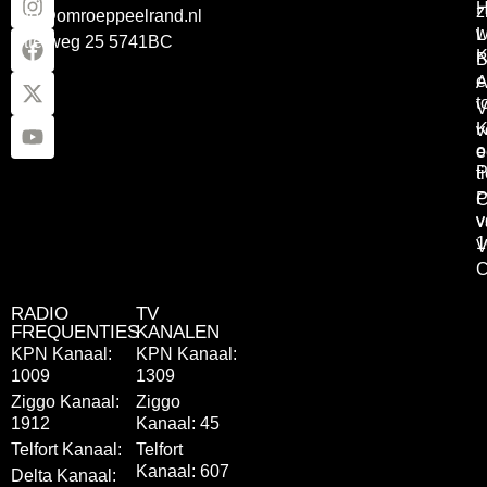
z
info@omroeppeelrand.nl
w
L
Otterweg 25 5741BC
K
B
e
A
t
V
K
v
o
e
P
t
P
C
v
v
1
V
C
RADIO
TV
FREQUENTIES
KANALEN
KPN Kanaal:
KPN Kanaal:
1009
1309
Ziggo Kanaal:
Ziggo
1912
Kanaal: 45
Telfort Kanaal:
Telfort
Kanaal: 607
Delta Kanaal: