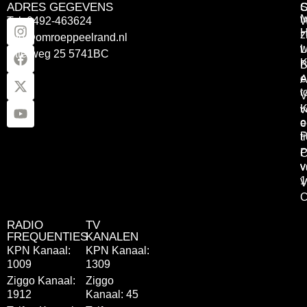
ADRES GEGEVENS
Tel: 0492-463624
W
z
info@omroeppeelrand.nl
w
L
Otterweg 25 5741BC
K
B
e
A
t
V
K
v
o
e
P
t
P
C
v
v
1
V
C
RADIO
TV
FREQUENTIES
KANALEN
KPN Kanaal:
KPN Kanaal:
1009
1309
Ziggo Kanaal:
Ziggo
1912
Kanaal: 45