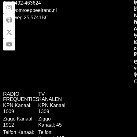
Tel: 0492-463624
W
z
info@omroeppeelrand.nl
w
L
Otterweg 25 5741BC
K
B
e
A
t
V
K
v
o
e
P
t
P
C
v
v
1
V
C
RADIO
TV
FREQUENTIES
KANALEN
KPN Kanaal:
KPN Kanaal:
1009
1309
Ziggo Kanaal:
Ziggo
1912
Kanaal: 45
Telfort Kanaal:
Telfort