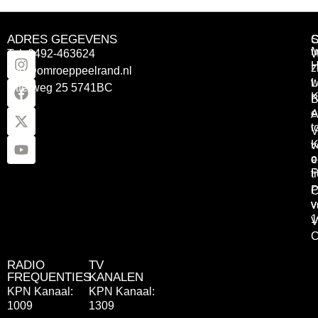
ADRES GEGEVENS
Tel: 0492-463624
W
z
info@omroeppeelrand.nl
w
L
Otterweg 25 5741BC
K
B
e
A
t
V
K
v
o
e
P
t
P
C
v
v
1
V
C
RADIO
TV
FREQUENTIES
KANALEN
KPN Kanaal:
KPN Kanaal:
1009
1309