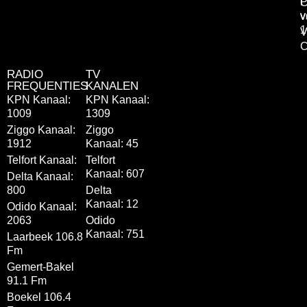
P
C
v
v
1
V
C
RADIO
TV
FREQUENTIES
KANALEN
KPN Kanaal:
KPN Kanaal:
1009
1309
Ziggo Kanaal:
Ziggo
1912
Kanaal: 45
Telfort Kanaal:
Telfort
Kanaal: 607
Delta Kanaal:
800
Delta
Kanaal: 12
Odido Kanaal:
2063
Odido
Kanaal: 751
Laarbeek 106.8
Fm
Gemert-Bakel
91.1 Fm
Boekel 106.4