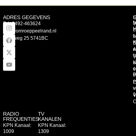
ADRES GEGEVENS
Tel: 0492-463624
W
z
info@omroeppeelrand.nl
w
L
Otterweg 25 5741BC
K
B
e
A
t
V
K
v
o
e
P
t
P
C
v
v
1
V
C
RADIO
TV
FREQUENTIES
KANALEN
KPN Kanaal:
KPN Kanaal:
1009
1309