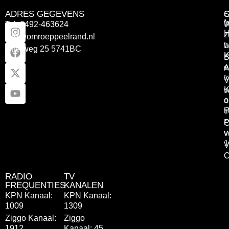
ADRES GEGEVENS
Tel: 0492-463624
W
z
info@omroeppeelrand.nl
w
L
Otterweg 25 5741BC
K
B
e
A
t
V
K
v
o
e
P
t
P
C
v
v
1
V
C
RADIO
TV
FREQUENTIES
KANALEN
KPN Kanaal:
KPN Kanaal:
1009
1309
Ziggo Kanaal:
Ziggo
1912
Kanaal: 45