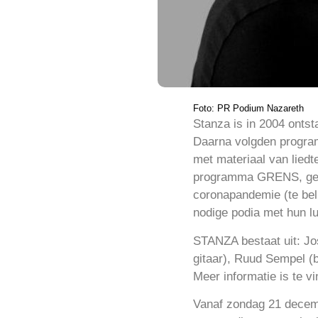
Foto: PR Podium Nazareth
Stanza is in 2004 ontst
Daarna volgden progra
met materiaal van lied
programma GRENS, geba
coronapandemie (te bel
nodige podia met hun lui
STANZA bestaat uit: Jo
gitaar), Ruud Sempel (
Meer informatie is te 
Vanaf zondag 21 decemb