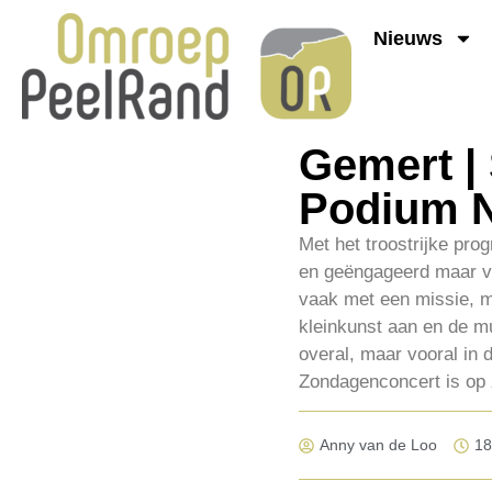
Nieuws
Gemert | 
Podium N
Met het troostrijke pro
en geëngageerd maar voo
vaak met een missie, m
kleinkunst aan en de mu
overal, maar vooral in 
Zondagenconcert is op 
Anny van de Loo
18