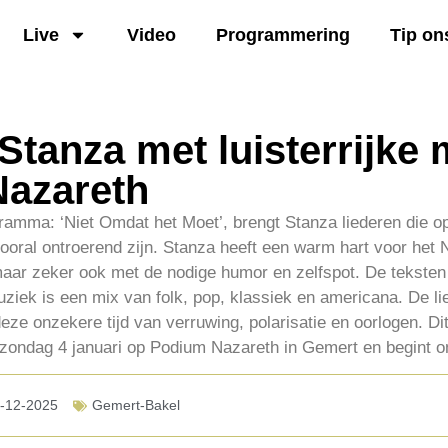
Live
Video
Programmering
Tip on
Stanza met luisterrijke 
azareth
gramma: ‘Niet Omdat het Moet’, brengt Stanza liederen die op
ral ontroerend zijn. Stanza heeft een warm hart voor het N
aar zeker ook met de nodige humor en zelfspot. De teksten
ziek is een mix van folk, pop, klassiek en americana. De lief
deze onzekere tijd van verruwing, polarisatie en oorlogen. Dit
zondag 4 januari op Podium Nazareth in Gemert en begint o
-12-2025
Gemert-Bakel