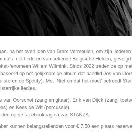
aan, na het overlijden van Bram Vermeulen, om zijn liederen
mma’s met liederen van bekende Belgische Helden, gevolg
tekst-fenomeen Willem Wilmink. Sinds 2022 treden ze op me
seerd op het gelijknamige album dat bandlid Jos van Oors
uisteren op Spotify). Met ‘Niet omdat het moet’ betreedt St
sterrijke liedjes.
s van Oorschot (zang en gitaar), Erik van Dijck (zang, toe
bas) en Kees de Wit (percussie).
vinden op de facebookpagina van STANZA.
er kunnen belangstellenden voor € 7,50 een plaats reserv