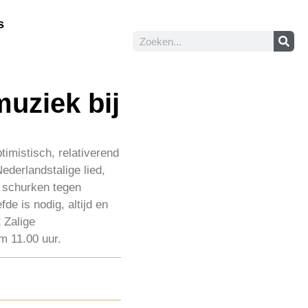
s
muziek bij
timistisch, relativerend
ederlandstalige lied,
 schurken tegen
de is nodig, altijd en
 Zalige
m 11.00 uur.