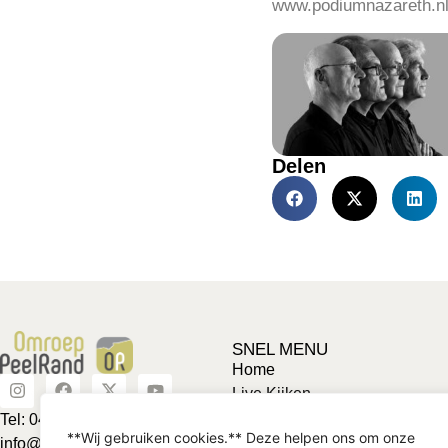
www.podiumnazareth.nl/
Delen
SNEL MENU
Home
Live Kijken
Adverteren
Tel: 0492-463624
**Wij gebruiken cookies.** Deze helpen ons om onze
Vriendje voor een tientje
info@omroeppeelrand.nl