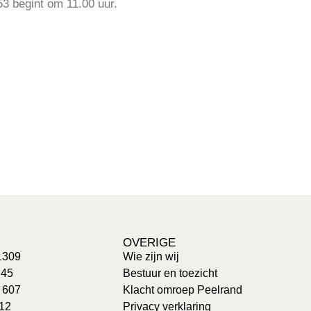
3 begint om 11.00 uur.
OVERIGE
1309
Wie zijn wij
 45
Bestuur en toezicht
: 607
Klacht omroep Peelrand
 12
Privacy verklaring