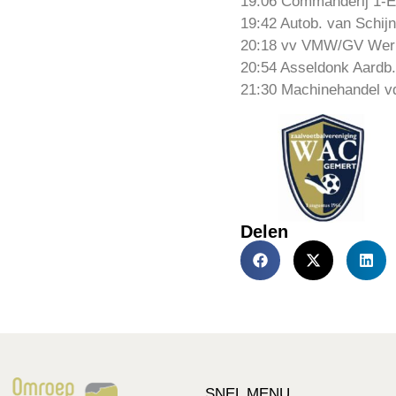
19:06 Commanderij 1-E
19:42 Autob. van Schijn
20:18 vv VMW/GV Werk
20:54 Asseldonk Aardb
21:30 Machinehandel v
Delen
SNEL MENU