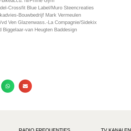
-bikeaccu. nl/Prime Gym
del-Crossfit Blue Label/Muro Steencreaties
advies-Bouwbedrijf Mark Vermeulen
./vd Ven Glazenwass.-La Compagnie/Sidekix
d Biggelaar-van Heugten Baddesign
RADIO FREQUENTIES
TV KANALEN