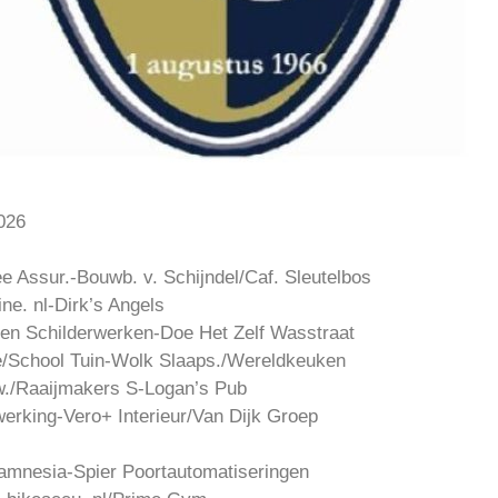
026
 Assur.-Bouwb. v. Schijndel/Caf. Sleutelbos
ne. nl-Dirk’s Angels
n Schilderwerken-Doe Het Zelf Wasstraat
e/School Tuin-Wolk Slaaps./Wereldkeuken
./Raaijmakers S-Logan’s Pub
erking-Vero+ Interieur/Van Dijk Groep
amnesia-Spier Poortautomatiseringen