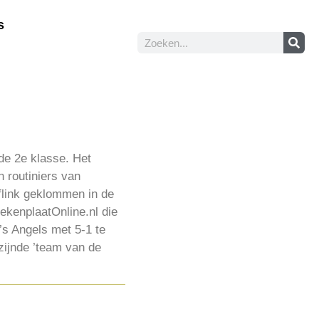
s
de 2e klasse. Het
 routiniers van
 flink geklommen in de
tekenplaatOnline.nl die
’s Angels met 5-1 te
zijnde ’team van de