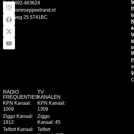
Tel: 0492-463624
W
z
info@omroeppeelrand.nl
w
L
Otterweg 25 5741BC
K
B
e
A
t
V
K
v
o
e
P
t
P
C
v
v
1
V
C
RADIO
TV
FREQUENTIES
KANALEN
KPN Kanaal:
KPN Kanaal:
1009
1309
Ziggo Kanaal:
Ziggo
1912
Kanaal: 45
Telfort Kanaal:
Telfort