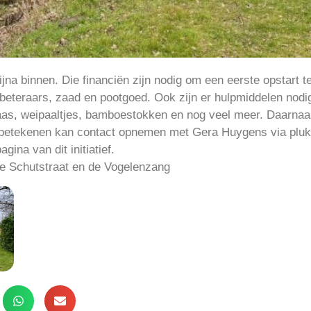
ijna binnen. Die financiën zijn nodig om een eerste opstart t
eteraars, zaad en pootgoed. Ook zijn er hulpmiddelen nodi
as, weipaaltjes, bamboestokken en nog veel meer. Daarnaast
il betekenen kan contact opnemen met Gera Huygens via pl
gina van dit initiatief.
 de Schutstraat en de Vogelenzang