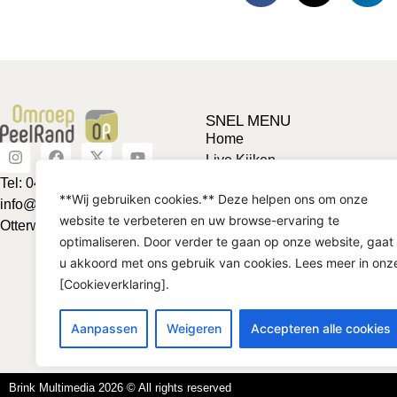
SNEL MENU
Home
Live Kijken
Adverteren
Tel: 0492-463624
**Wij gebruiken cookies.** Deze helpen ons om onze
Vriendje voor een tientje
info@omroeppeelrand.nl
website te verbeteren en uw browse-ervaring te
Club van 1000
Otterweg 25 5741BC
optimaliseren. Door verder te gaan op onze website, gaat
Contact
u akkoord met ons gebruik van cookies. Lees meer in onz
[Cookieverklaring].
Aanpassen
Weigeren
Accepteren alle cookies
Brink Multimedia 2026 © All rights reserved