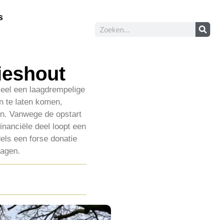
s
Lieshout
ceel een laagdrempelige
n te laten komen,
en. Vanwege de opstart
financiële deel loopt een
els een forse donatie
ragen.