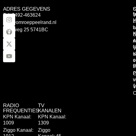
ADRES GEGEVENS
Tel: 0492-463624
W
z
info@omroeppeelrand.nl
w
L
Otterweg 25 5741BC
K
B
e
A
t
V
K
v
o
e
P
t
P
C
v
v
1
V
C
RADIO
TV
FREQUENTIES
KANALEN
KPN Kanaal:
KPN Kanaal:
1009
1309
Ziggo Kanaal:
Ziggo