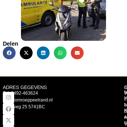
Delen
ADRES GEGEVENS
Tel: 0492-463624
W
z
info@omroeppeelrand.nl
w
L
Otterweg 25 5741BC
K
B
e
A
t
V