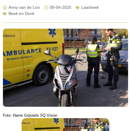
Anny van de Loo
08-04-2025
Laarbeek
Beek en Donk
Foto: Harrie Grijseels SQ Vision