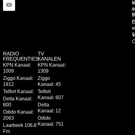
K
v
o
e
P
t
P
C
v
v
1
V
C
RADIO
TV
FREQUENTIES
KANALEN
KPN Kanaal:
KPN Kanaal:
1009
1309
Ziggo Kanaal:
Ziggo
1912
Kanaal: 45
Telfort Kanaal:
Telfort
Kanaal: 607
Delta Kanaal:
800
Delta
Kanaal: 12
Odido Kanaal:
2063
Odido
Kanaal: 751
Laarbeek 106.8
Fm