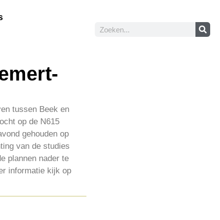
s
Gemert-
ven tussen Beek en
zocht op de N615
eavond gehouden op
ting van de studies
de plannen nader te
r informatie kijk op