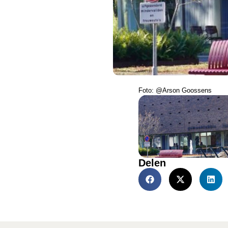
Foto: @Arson Goossens
Delen