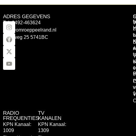
ADRES GEGEVENS
Tel: 0492-463624
W
z
info@omroeppeelrand.nl
w
L
Otterweg 25 5741BC
K
B
e
A
t
V
K
v
o
e
P
t
P
C
v
v
1
V
C
RADIO
TV
FREQUENTIES
KANALEN
KPN Kanaal:
KPN Kanaal:
1009
1309