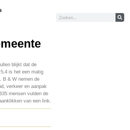
s
emeente
len blijkt dat de
 5,4 is het een matig
ad. B & W nemen de
ud, verkeer en aanpak
s 635 mensen vulden de
aanklikken van een link.