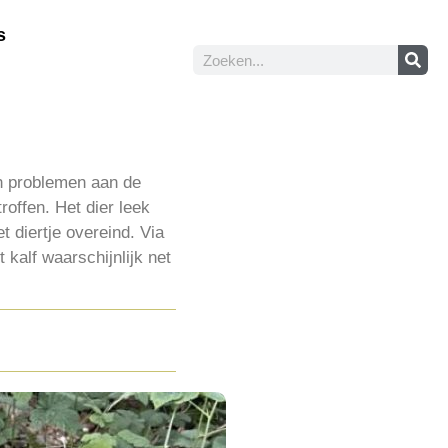
s
in problemen aan de
offen. Het dier leek
diertje overeind. Via
kalf waarschijnlijk net