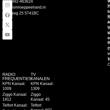
Tel: 0492-463624
W
z
info@omroeppeelrand.nl
w
L
Otterweg 25 5741BC
K
B
e
A
t
V
K
v
o
e
P
t
P
C
v
v
1
V
C
RADIO
TV
FREQUENTIES
KANALEN
KPN Kanaal:
KPN Kanaal:
1009
1309
Ziggo Kanaal:
Ziggo
1912
Kanaal: 45
Telfort Kanaal:
Telfort