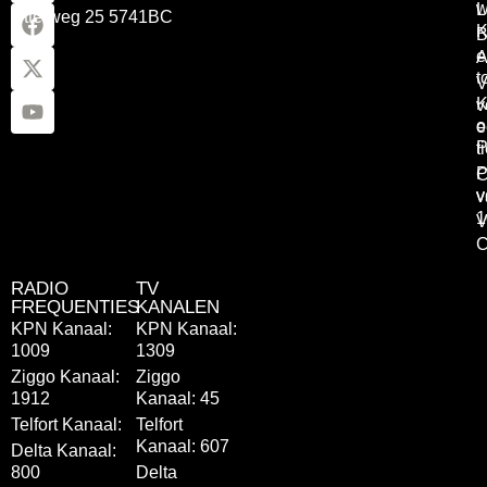
w
L
Otterweg 25 5741BC
K
B
e
A
t
V
K
v
o
e
P
t
P
C
v
v
1
V
C
RADIO
TV
FREQUENTIES
KANALEN
KPN Kanaal:
KPN Kanaal:
1009
1309
Ziggo Kanaal:
Ziggo
1912
Kanaal: 45
Telfort Kanaal:
Telfort
Kanaal: 607
Delta Kanaal:
800
Delta