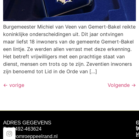
Burgemeester Michiel van Veen van Gemert-Bakel reikte
koninklijke onderscheidingen uit. Dit jaar ontvingen
maar liefst 18 inwoners van de gemeente Gemert-Bakel
een lintje. Ze werden allen verrast met deze erkenning.
Het betreft vrijwilligers met een prachtige staat van
dienst, mensen om trots op te zijn. Zeventien inwoners
zijn benoemd tot Lid in de Orde van […]
←
vorige
Volgende
→
ADRES GEGEVENS
Tel: 0492-463624
W
z
info@omroeppeelrand.nl