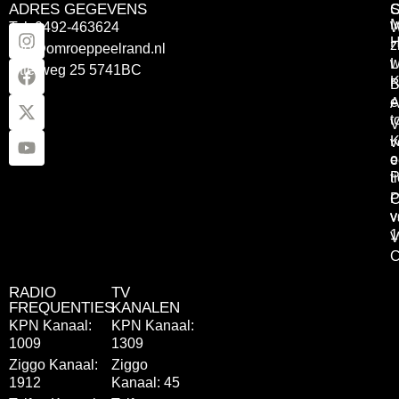
ADRES GEGEVENS
Tel: 0492-463624
W
z
info@omroeppeelrand.nl
w
L
Otterweg 25 5741BC
K
B
e
A
t
V
K
v
o
e
P
t
P
C
v
v
1
V
C
RADIO
TV
FREQUENTIES
KANALEN
KPN Kanaal:
KPN Kanaal:
1009
1309
Ziggo Kanaal:
Ziggo
1912
Kanaal: 45