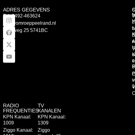
ADRES GEGEVENS
Tel: 0492-463624
W
z
info@omroeppeelrand.nl
w
L
Otterweg 25 5741BC
K
B
e
A
t
V
K
v
o
e
P
t
P
C
v
v
1
V
C
RADIO
TV
FREQUENTIES
KANALEN
KPN Kanaal:
KPN Kanaal:
1009
1309
Ziggo Kanaal:
Ziggo