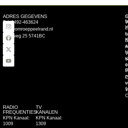
ADRES GEGEVENS
Tel: 0492-463624
W
z
info@omroeppeelrand.nl
w
L
Otterweg 25 5741BC
K
B
e
A
t
V
K
v
o
e
P
t
P
C
v
v
1
V
C
RADIO
TV
FREQUENTIES
KANALEN
KPN Kanaal:
KPN Kanaal:
1009
1309