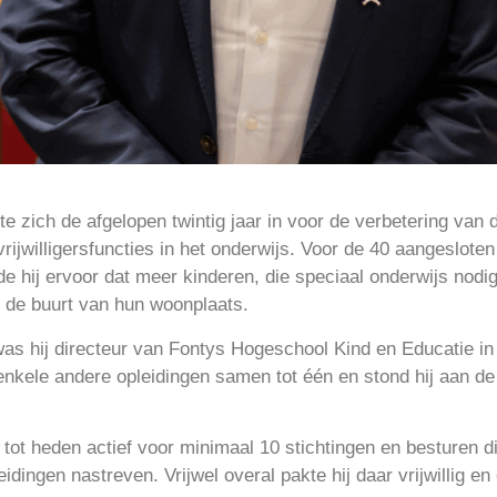
e zich de afgelopen twintig jaar in voor de verbetering van d
vrijwilligersfuncties in het onderwijs. Voor de 40 aangeslote
e hij ervoor dat meer kinderen, die speciaal onderwijs nodi
n de buurt van hun woonplaats.
 was hij directeur van Fontys Hogeschool Kind en Educatie 
n enkele andere opleidingen samen tot één en stond hij aan d
tot heden actief voor minimaal 10 stichtingen en besturen di
idingen nastreven. Vrijwel overal pakte hij daar vrijwillig en