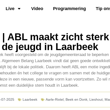
Live
Video
Programmering
Tip on
| ABL maakt zicht sterk
 de jeugd in Laarbeek
ek heeft voorgesteld om de jeugdgemeenteraad te beperken to
Algemeen Belang Laarbeek vindt dat geen goede ontwikkeling:
lijft bij de lokale politiek. Daarom heeft ABL een motie inge
behouden én het college te vragen om samen met de huidig
ze in een nieuwe, passende vorm kan voortzetten. Zo wil 
omst een duidelijke stem houdt in Laarbeek.
-07-2025
Laarbeek
Aarle-Rixtel
,
Beek en Donk
,
Lieshout
,
Mar