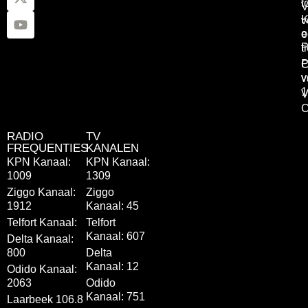
t
V
K
v
o
e
P
t
P
C
v
v
1
V
C
RADIO
TV
FREQUENTIES
KANALEN
KPN Kanaal:
KPN Kanaal:
1009
1309
Ziggo Kanaal:
Ziggo
1912
Kanaal: 45
Telfort Kanaal:
Telfort
Kanaal: 607
Delta Kanaal:
800
Delta
Kanaal: 12
Odido Kanaal:
2063
Odido
Kanaal: 751
Laarbeek 106.8