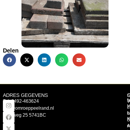
Delen
ADRES GEGEVENS
Tel: 0492-463624
W
z
info@omroeppeelrand.nl
w
L
Otterweg 25 5741BC
K
B
e
A