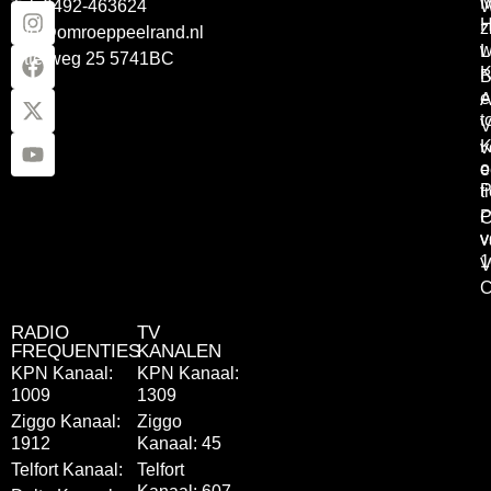
Tel: 0492-463624
W
z
info@omroeppeelrand.nl
w
L
Otterweg 25 5741BC
K
B
e
A
t
V
K
v
o
e
P
t
P
C
v
v
1
V
C
RADIO
TV
FREQUENTIES
KANALEN
KPN Kanaal:
KPN Kanaal:
1009
1309
Ziggo Kanaal:
Ziggo
1912
Kanaal: 45
Telfort Kanaal:
Telfort