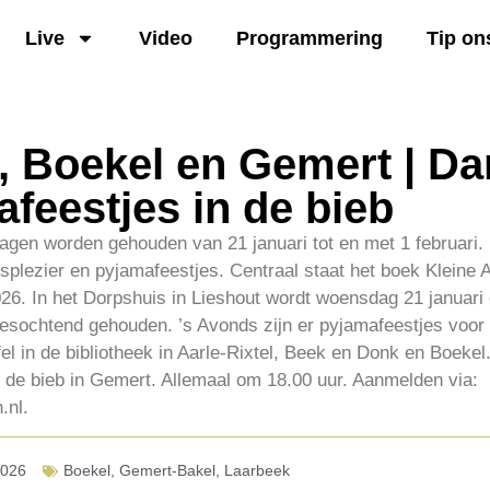
Live
Video
Programmering
Tip on
, Boekel en Gemert | Da
feestjes in de bieb
gen worden gehouden van 21 januari tot en met 1 februari. D
lezier en pyjamafeestjes. Centraal staat het boek Kleine 
26. In het Dorpshuis in Lieshout wordt woensdag 21 januari
eesochtend gehouden. ’s Avonds zijn er pyjamafeestjes voor
fel in de bibliotheek in Aarle-Rixtel, Beek en Donk en Boekel
n de bieb in Gemert. Allemaal om 18.00 uur. Aanmelden via:
.nl.
2026
Boekel
,
Gemert-Bakel
,
Laarbeek