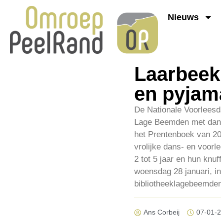
Nieuws
Laarbeek
en pyjama
De Nationale Voorleesda
Lage Beemden met dansp
het Prentenboek van 20
vrolijke dans- en voorl
2 tot 5 jaar en hun knuf
woensdag 28 januari, i
bibliotheeklagebeemden
Ans Corbeij
07-01-